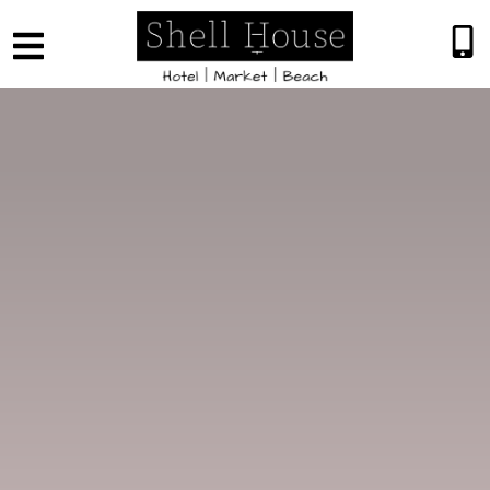
שִׂים
לֵב:
בְּאֲתָר
זֶה
מֻפְעֶלֶת
מַעֲרֶכֶת
"נָגִישׁ
בִּקְלִיק"
הַמְּסַיַּעַת
לִנְגִישׁוּת
הָאֲתָר.