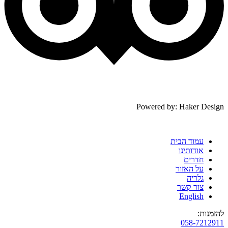
Powered by: Haker Design
עמוד הבית
אודותינו
חדרים
על האזור
גלריה
צור קשר
English
להזמנות:
058-7212911