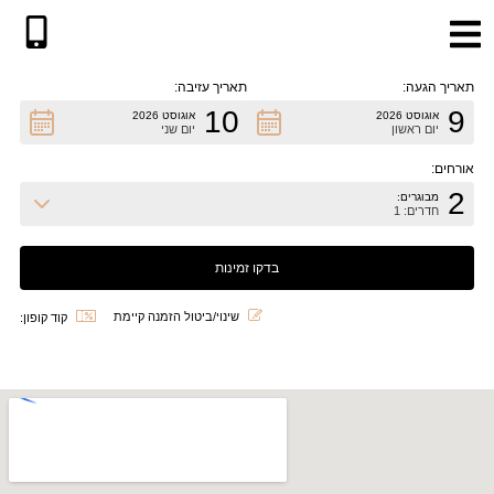
תאריך הגעה:
תאריך עזיבה:
10
9
אוגוסט 2026
אוגוסט 2026
שִׂים
יום ראשון
יום שני
לֵב:
אורחים:
בְּאֲתָר
2
מבוגרים:
זֶה
חדרים: 1
מֻפְעֶלֶת
מַעֲרֶכֶת
"נָגִישׁ
בִּקְלִיק"
שינוי/ביטול הזמנה קיימת
קוד קופון:
הַמְּסַיַּעַת
לִנְגִישׁוּת
הָאֲתָר.