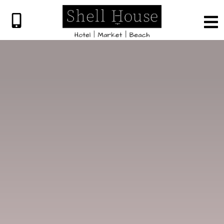
שִׂים
לֵב:
בְּאֲתָר
זֶה
מֻפְעֶלֶת
מַעֲרֶכֶת
"נָגִישׁ
בִּקְלִיק"
הַמְּסַיַּעַת
לִנְגִישׁוּת
הָאֲתָר.