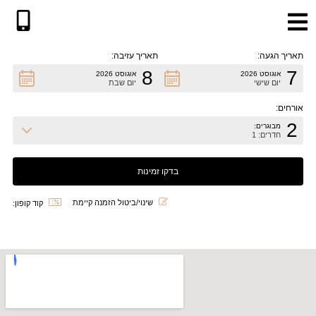
תאריך הגעה:
תאריך עזיבה:
8
7
אוגוסט 2026
אוגוסט 2026
שִׂים
יום שישי
יום שבת
לֵב:
אורחים:
בְּאֲתָר
2
מבוגרים:
זֶה
חדרים: 1
מֻפְעֶלֶת
מַעֲרֶכֶת
"נָגִישׁ
בִּקְלִיק"
שינוי/ביטול הזמנה קיימת
קוד קופון:
הַמְּסַיַּעַת
לִנְגִישׁוּת
הָאֲתָר.